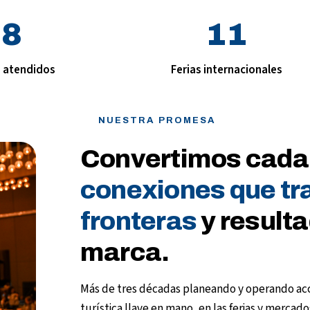
8
11
s atendidos
Ferias internacionales
NUESTRA PROMESA
Convertimos cada
conexiones que tr
fronteras
y resulta
marca.
Más de tres décadas planeando y operando ac
turística llave en mano, en las ferias y merca