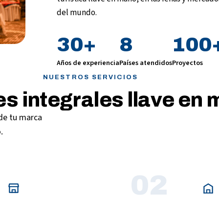
del mundo.
30
+
8
100
Años de experiencia
Países atendidos
Proyectos
NUESTROS SERVICIOS
s integrales llave en
 de tu marca
.
02