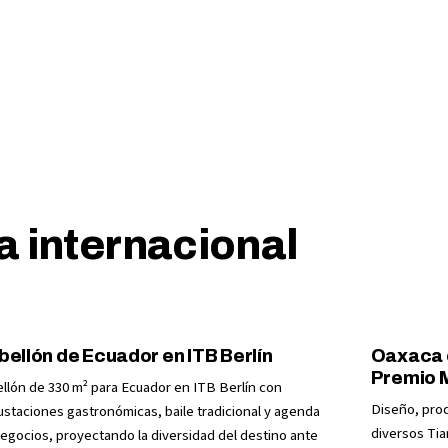
8
11
 atendidos
Ferias internacionales
a internacional
bellón de Ecuador en ITB Berlín
Oaxaca e
Premio 
llón de 330 m² para Ecuador en ITB Berlín con
Diseño, pro
staciones gastronómicas, baile tradicional y agenda
diversos Tia
egocios, proyectando la diversidad del destino ante