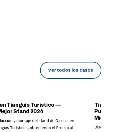
32
Estados en FITUR 2025
Ver todos los casos
n Tianguis Turístico —
Tianguis de P
Mejor Stand 2024
Puebla, Queré
Michoacán y 
ducción y montaje del stand de Oaxaca en
Diseño, construcción
nguis Turísticos, obteniendo el Premio al