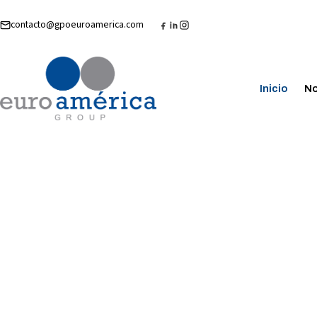
contacto@gpoeuroamerica.com
Inicio
No
PROMOCIÓN TURÍSTICA · RP · EVENTOS
Vinculamos t
marca con
el